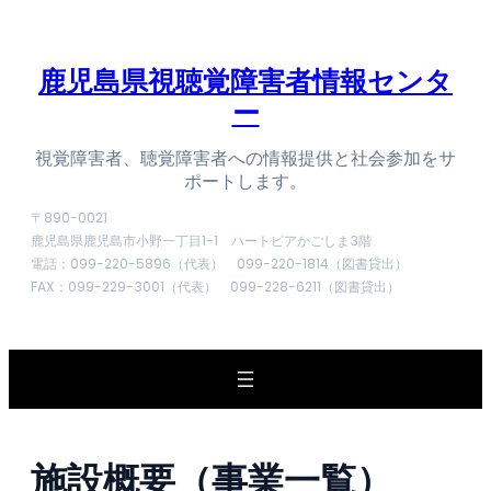
内
容
を
鹿児島県視聴覚障害者情報センタ
ス
ー
キ
ッ
プ
視覚障害者、聴覚障害者への情報提供と社会参加をサ
ポートします。
〒890-0021
鹿児島県鹿児島市小野一丁目1-1 ハートピアかごしま3階
電話：099-220-5896（代表） 099-220-1814（図書貸出）
FAX：099-229-3001（代表） 099-228-6211（図書貸出）
施設概要（事業一覧）