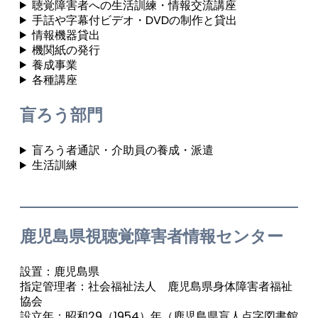
聴覚障害者への生活訓練・情報交流講座
手話や字幕付ビデオ・DVDの制作と貸出
情報機器貸出
機関紙の発行
養成事業
各種講座
盲ろう部門
盲ろう者通訳・介助員の養成・派遣
生活訓練
鹿児島県視聴覚障害者情報センター
設置：鹿児島県
指定管理者：社会福祉法人 鹿児島県身体障害者福祉
協会
設立年：昭和29（1954）年（鹿児島県盲人点字図書館