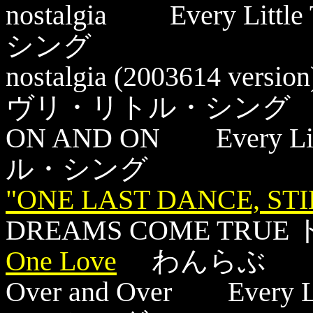
nostalgia Every L
シング
nostalgia (2003614 ver
ヴリ・リトル・シン
ON AND ON Every 
ル・シング
"ONE LAST DANCE, STI
DREAMS COME T
One Love
わんらぶ 
Over and Over Ever