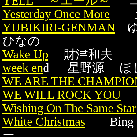
YELL ～エール～
コ
Yesterday Once More
カ
YUBIKIRI-GENMAN
ゆ
ひなの
Wake Up
財津和夫 
week en
d 星野源 ほ
WE ARE THE CHAMPIO
WE WILL ROCK YOU
Q
Wishing On The Same Star
White Christmas
Bing
ー