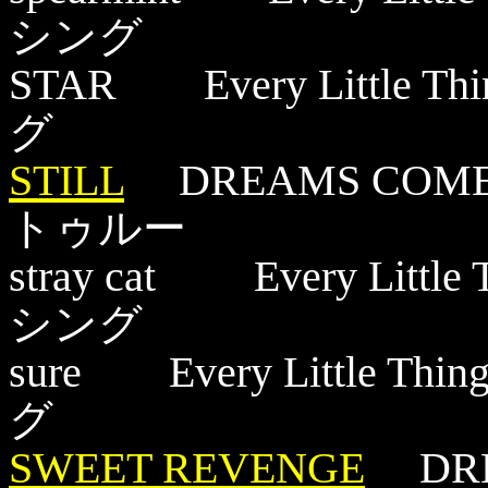
シング
STAR Every Litt
グ
STILL
DREAMS COM
トゥルー
stray cat Every L
シング
sure Every Littl
グ
SWEET REVENGE
DRE