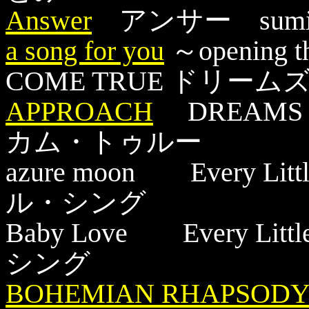
Answer
アンサー sumi
a song for you
～opening 
COME TRUE ドリー
APPROACH
DREAMS 
カム・トゥルー
azure moon Every 
ル・シング
Baby Love Every 
シング
BOHEMIAN RHAPSOD