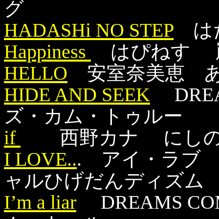
グ
HADASHi NO STEP
はだ
Happiness
はぴねす 
HELLO
安室奈美恵 あ
HIDE AND SEEK
DREA
ズ・カム・トゥルー
if
西野カナ にしの
I LOVE..
. アイ・ラブ Of
ャルひげだんディズム
I’m a liar
DREAMS CO