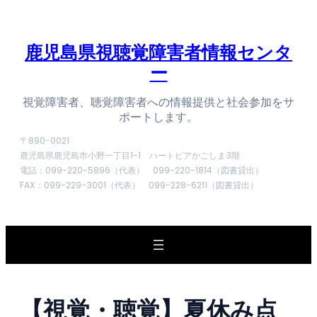
内
容
を
鹿児島県視聴覚障害者情報センタ
ス
ー
キ
ッ
プ
視覚障害者、聴覚障害者への情報提供と社会参加をサ
ポートします。
〒890-0021
鹿児島県鹿児島市小野一丁目1-1 ハートピアかごしま3階
電話：099-220-5896（代表） 099-220-1814（図書貸出）
FAX：099-229-3001（代表） 099-228-6211（図書貸出）
【視覚・聴覚】夏休み点